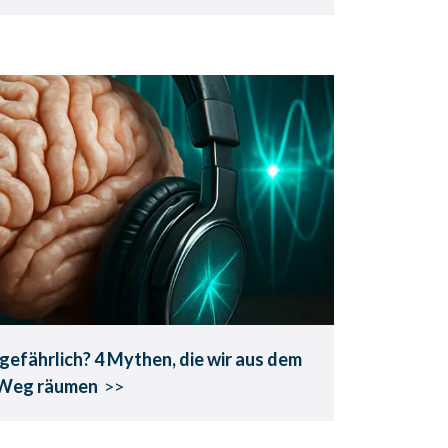
ubliminals gefährlich? 4
ir aus dem Weg räumen.
üft. Klar erklärt. Missverständnisse
entlarvt.
 gefährlich?
4 Mythen, die wir aus dem
Weg räumen
>>