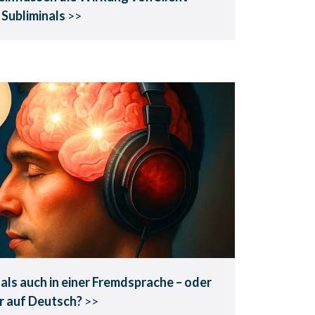
Subliminals
>>
Subliminals auch in einer
– oder nur auf Deutsch?
rte tiefere Spuren hinterlassen.
nals auch in einer Fremdsprache
– oder
r auf Deutsch?
>>