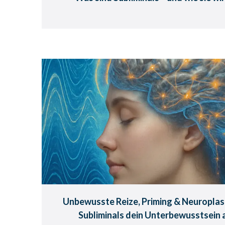
Unbewusste Reize, Pr
Neuroplastizität – wie Silen
dein Unterbewusstsein a
Was wirkt, ohne dass du es b
Unbewusste Reize, Priming & Neuroplasti
Subliminals dein Unterbewusstsein 