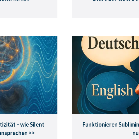
iming &
Funktionieren 
t Subliminals
Fremdsprache 
nsprechen.
Warum vertraute Wo
emerkst.
zität – wie Silent
Funktionieren Sublimi
ansprechen >>
nu