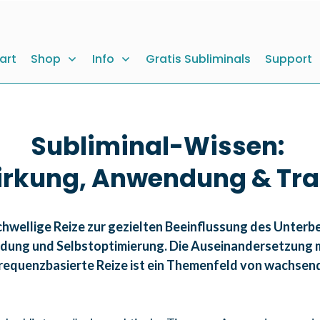
art
Shop
Info
Gratis Subliminals
Support
Subliminal-Wissen:
irkung, Anwendung & Tr
erschwellige Reize zur gezielten Beeinflussung des Unt
ldung und Selbstoptimierung.
Die Auseinandersetzung m
frequenzbasierte Reize ist ein Themenfeld von wachsend