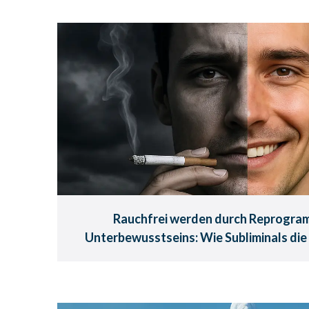
Rauchfrei werden 
Reprogrammierung
Unterbewusstsei
Wie Silent Subliminals die 
Endlich Nichtraucher-Freiheit
Rauchfrei werden durch Reprogra
Unterbewusstseins: Wie Subliminals die