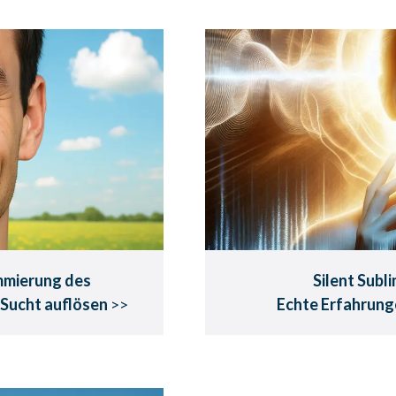
durch
Silent Sublimi
 des
Echte Erf
ns:
Pr
Sucht auflösen
Zwischen persönliche
 genießen!
mmierung des
Silent Subli
 Sucht auflösen
>>
Echte Erfahrunge