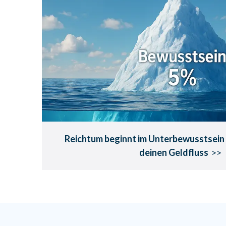
Reichtum beginnt im Unte
– So aktivierst du deinen
Wohlstand beginnt mit der inneren
Reichtum beginnt im Unterbewusstsein
deinen Geldfluss
>>