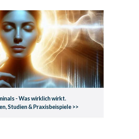
nals - Was wirklich wirkt.
ahrungen, Studien &
axisbeispiele
r Erfahrung und wissenschaftlicher
Evidenz.
minals - Was wirklich wirkt.
n, Studien & Praxisbeispiele >>