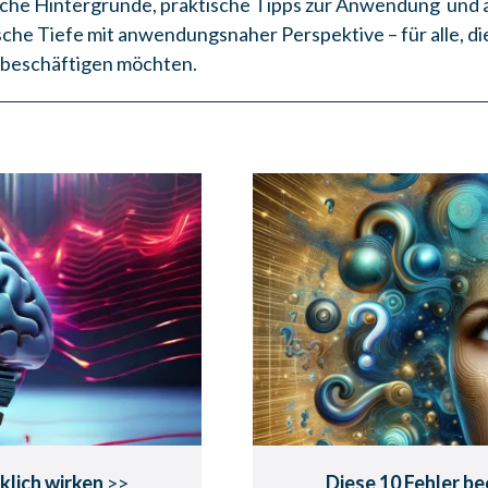
iche Hintergründe, praktische Tipps zur Anwendung und a
ische Tiefe mit anwendungsnaher Perspektive – für alle, di
 beschäftigen möchten.
als
Diese 10 Fehler
 wirken.
von Si
n Leben verändern.
So entfalten deine S
rklich wirken
>>
Diese 10 Fehler be