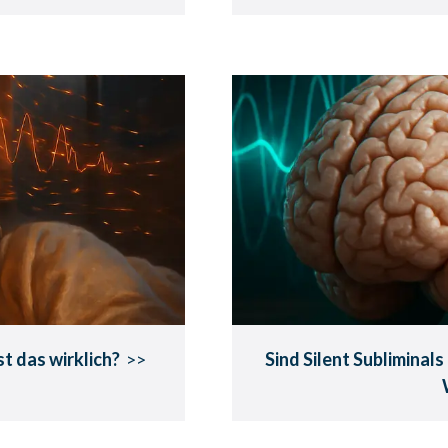
– Wie sinnvoll
Sind Silent S
?
Mythen, die w
 du schläfst.
Wissenschaftlich gepr
st das wirklich?
>>
Sind Silent Subliminals