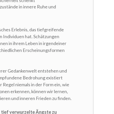
icherheit schenkt
zustände in innere Ruhe und
sches Erlebnis, das tiefgreifende
n Individuen hat. Schätzungen
en in ihrem Leben in irgendeiner
schiedlichen Erscheinungsformen
unserer Gedankenwelt entstehen und
 empfundene Bedrohung existiert
er Regel niemals in der Form ein, wie
sionen erkennen, können wir lernen,
ieren und inneren Frieden zu finden.
b, tief verwurzelte Ängste zu