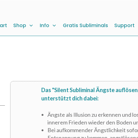
art
Shop
Info
Gratis Subliminals
Support
Das "Silent Subliminal Ängste auflösen 
unterstützt
dich dabei:
Ängste als Illusion zu erkennen und lo
innerem Frieden wieder den Boden u
Bei aufkommender Ängstlichkeit sofor
Entspannung zu kommen, angstlösend 