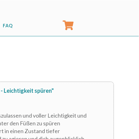
FAQ
- Leichtigkeit spüren"
szulassen und voller Leichtigkeit und
nter den Füßen zu spüren
t in einen Zustand tiefer
zu agieren und dich augenblicklich