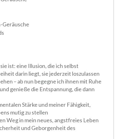
n-Geräusche
ds
ie ist: eine Illusion, die ich selbst
heit darin liegt, sie jederzeit loszulassen
iehen – ab nun begegne ich ihnen mit Ruhe
 und genieße die Entspannung, die dann
mentalen Stärke und meiner Fähigkeit,
ns mutig zu stellen
nen Weg in mein neues, angstfreies Leben
Sicherheit und Geborgenheit des