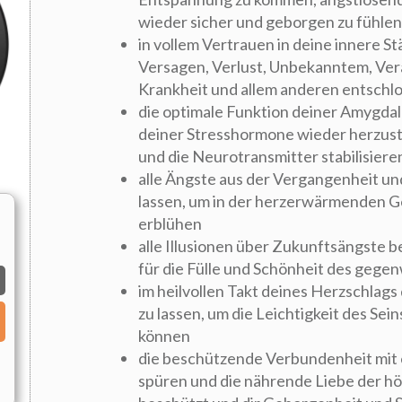
wieder sicher und geborgen zu fühlen
in vollem Vertrauen in deine innere S
Versagen, Verlust, Unbekanntem, Ve
Krankheit und allem anderen entschl
die optimale Funktion deiner Amygdala
deiner Stresshormone wieder herzust
und die Neurotransmitter stabilisiere
alle Ängste aus der Vergangenheit und
lassen, um in der herzerwärmenden 
erblühen
alle Illusionen über Zukunftsängste 
für die Fülle und Schönheit des geg
im heilvollen Takt deines Herzschlags
zu lassen, um die Leichtigkeit des Sei
können
die beschützende Verbundenheit mit 
spüren und die nährende Liebe der hö