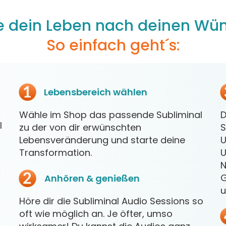
te dein Leben nach deinen Wü
So einfach geht´s:
Lebensbe
reich wählen
Wähle im Shop das passende Subliminal
D
l
zu der von dir erwünschten
S
Lebensveränderung und starte deine
U
Transformation.
U
N
G
Anhören & genießen
u
Höre dir die Subliminal Audio Sessions so
oft wie möglich an. Je öfter, umso