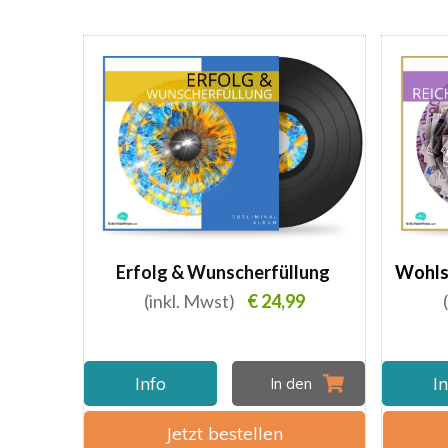
Erfolg & Wunscherfüllung
Wohls
(inkl. Mwst)
€ 24,99
Info
I
In den
Jetzt bestellen