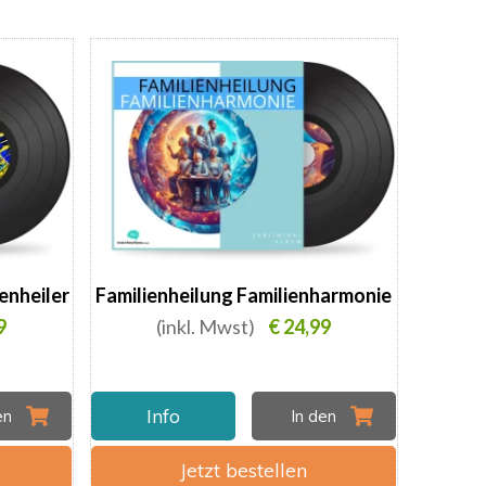
enheiler
Familienheilung Familienharmonie
9
(inkl. Mwst)
€ 24,99
Info
den
In den
Jetzt bestellen