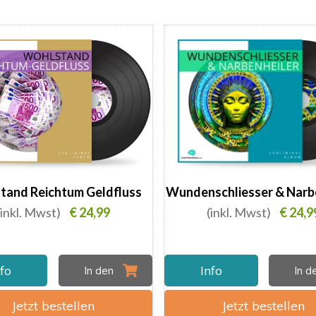
tand Reichtum Geldfluss
Wundenschliesser & Narb
(inkl. Mwst)
€ 24,99
(inkl. Mwst)
€ 24,9
nfo
Info
In den
In 
Jetzt bestellen
Jetzt bestellen